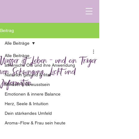
Beitrag
Alle Beiträge
Alle Beiträge
Wasser ist Leben - und ein Träger
ätherische Öle und ihre Anwendung
von Schwingung, Licht und
Natürlich gesund & vital
Information
Mindset & Bewusstsein
Emotionen & innere Balance
Herz, Seele & Intuition
Dein stärkendes Umfeld
Aroma~Flow & Frau sein heute