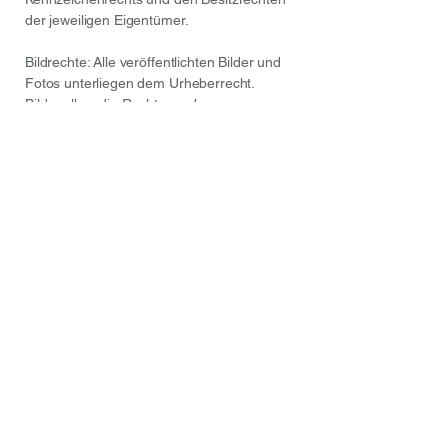
der jeweiligen Eigentümer.
Bildrechte: Alle veröffentlichten Bilder und
Fotos unterliegen dem Urheberrecht.
Bildquellen: die Rechte an den
Produktbildern liegen beim jeweiligen
Künstler.
Anmutungsbilder: inspirations.eu,
shutterstock.com, istockphoto.com,
pexels.com, pixabay.com, canva.com,
dreamstime.com
Die Rechte an den veröffentlichten Artikeln
liegen beim gekennzeichneten Autor bzw.
bei MPS Marketing Prospects+Solutions
GmbH
Bilder/Fotos: inspirations.eu |
shutterstock.com | istockphoto.com |
pexels.com | pixabay.com | canva.com |