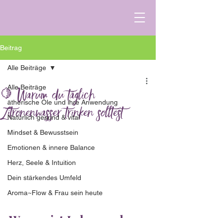
Beitrag
Alle Beiträge
Alle Beiträge
🍋 Warum du täglich
ätherische Öle und ihre Anwendung
Zitronenwasser trinken solltest
Natürlich gesund & vital
Mindset & Bewusstsein
Emotionen & innere Balance
Herz, Seele & Intuition
Dein stärkendes Umfeld
Aroma~Flow & Frau sein heute