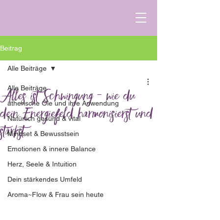
Beitrag
Alle Beiträge
Alle Beiträge
Alles ist Schwingung - wie du
ätherische Öle und ihre Anwendung
dein Energiefeld harmonisierst und
Natürlich gesund & vital
stärkst
Mindset & Bewusstsein
Emotionen & innere Balance
Herz, Seele & Intuition
Dein stärkendes Umfeld
Aroma~Flow & Frau sein heute