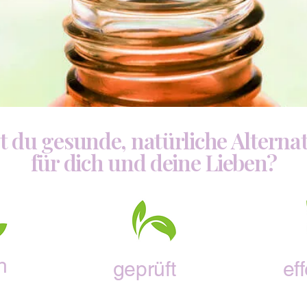
t du gesunde, natürliche Alternat
für dich und deine Lieben?
h
geprüft
eff