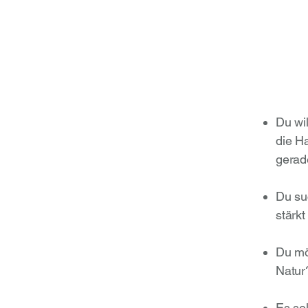
Du wi
die H
gerad
Du su
stärkt
Du mö
Natur
Es sol