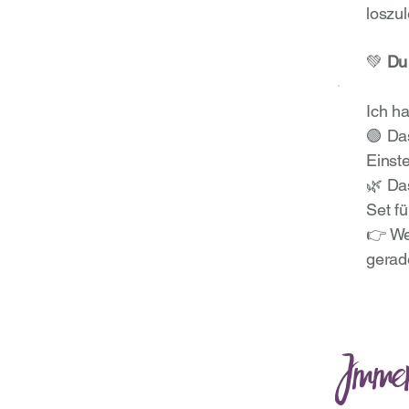
loszu
💚
Du 
Ich h
🟢 D
Einst
🌿 D
Set fü
👉 We
gerade
Imme