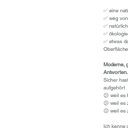
✅ eine natü
✅ weg von 
✅ natürlich
✅ ökologis
✅ etwas das
Oberfläche
Moderne, 
Antworten.
Sicher has
aufgehört
😕 weil es
😕 weil es 
😕 weil es 
Ich kenne 