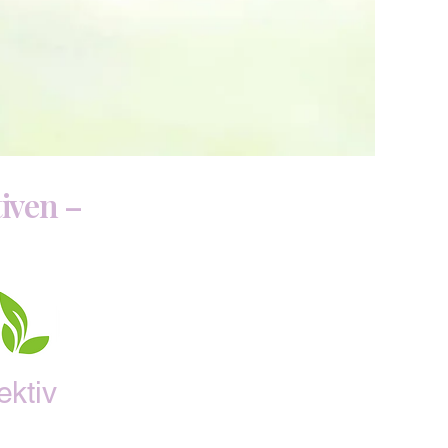
iven –
ektiv