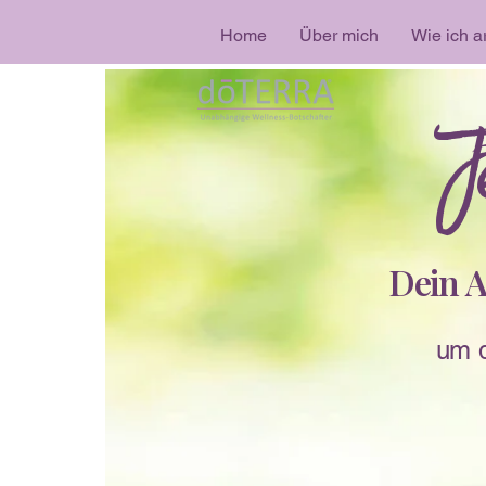
Home
Über mich
Wie ich a
Je
Dein A
um d