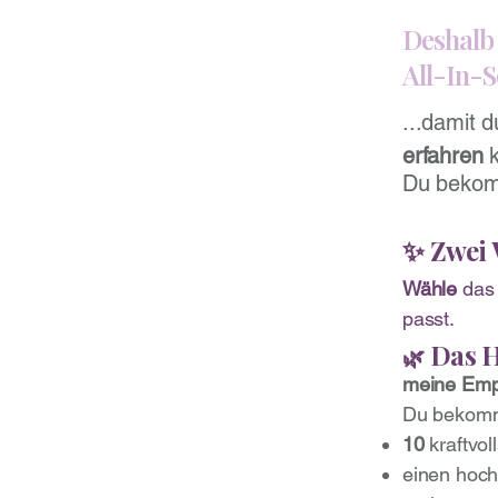
Deshalb 
All-In-S
...damit 
erfahren
k
Du bekom
✨ Zwei 
Wähle
das
passt.
Das H
🌿
meine Empf
Du bekomms
10
kraftvol
einen hoc