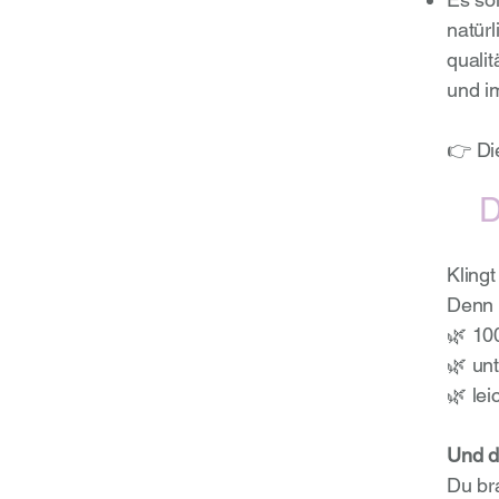
natür
qualit
und i
👉 Die
D
Klingt
Denn 
🌿 10
🌿 un
🌿 lei
Und d
Du br