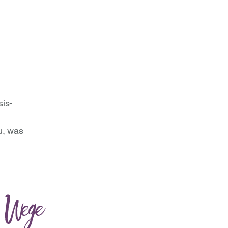
sis-
u, was
 Wege