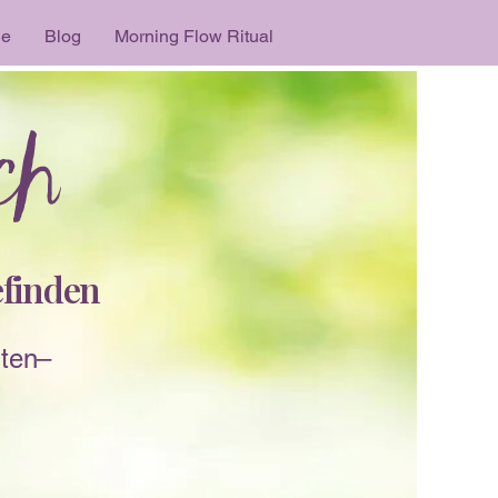
le
Blog
Morning Flow Ritual
ich
efinden
iten–