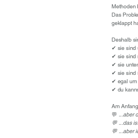
Methoden b
Das Proble
geklappt ha
Deshalb si
✔ sie sind
✔ sie sind
✔ sie unte
✔ sie sind
✔ egal um 
✔ du kanns
Am Anfang
💬
...aber
💬 ...das is
💬 ...aber 