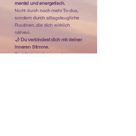
mental und energetisch.
Nicht durch noch mehr To-dos,
sondern durch alltagstaugliche
Routinen, die dich wirklich
nähren.
🌙 Du verbindest dich mit deiner
inneren Stimme.
Du hörst wieder, was deine
Seele dir sagt – und lernst, ihr
zu vertrauen. Für ein Leben im
Einklang mit dir selbst.
Und das Beste?
Du bestimmst das Tempo. Ohne
Druck. Ohne „höher, schneller,
besser“.
Einfach du.
→
Mehr zu EmpowerMind