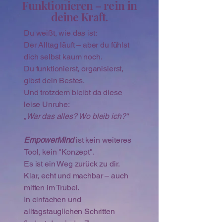
Funktionieren – rein in
deine Kraft.
Du weißt, wie das ist:
Der Alltag läuft – aber du fühlst
dich selbst kaum noch.
Du funktionierst, organisierst,
gibst dein Bestes.
Und trotzdem bleibt da diese
leise Unruhe:
„War das alles? Wo bleib ich?“
EmpowerMind
ist kein weiteres
Tool, kein "Konzept".
Es ist ein Weg zurück zu dir.
Klar, echt und machbar – auch
mitten im Trubel.
In einfachen und
alltagstauglichen Schritten