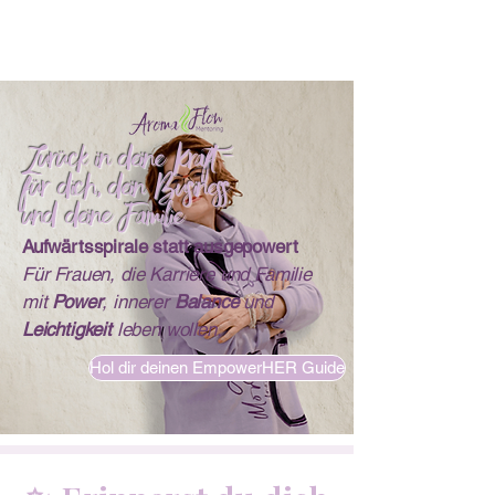
Zurück in deine Kraft -
für dich, dein Business
und deine Familie
Aufwärtsspirale statt ausgepowert
Für Frauen, die Karriere und Familie
mit
Power
, innerer
Balance
und
Leichtigkeit
leben wollen.
Hol dir deinen EmpowerHER Guide