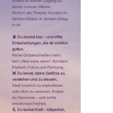
findest du wieder Zugang zu
deiner inneren Stärke.
Nicht in der Theorie. Sondern in
deinem Körper. In deinem Alltag.
In dir.
🧠 Du denkst klar – und triffst
Entscheidungen, die dir wirklich
guttun.
Keine Grübelschleifen mehr,
kein „Was wäre wenn“. Sondern
Klarheit, Fokus und Richtung.
💓 Du lernst, deine Gefühle zu
verstehen und zu steuern.
Statt innerlich zu explodieren
oder dich zu verlieren, findest
du Harmonie – und echte
emotionale Freiheit.
💪 Du tankst Kraft – körperlich,