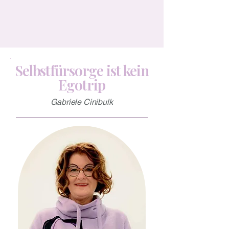
Selbstfürsorge ist kein
Egotrip
Gabriele Cinibulk